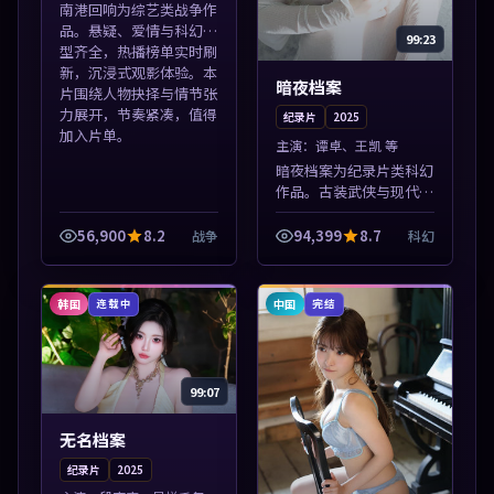
南港回响为综艺类战争作
品。悬疑、爱情与科幻类
99:23
型齐全，热播榜单实时刷
新，沉浸式观影体验。本
暗夜档案
片围绕人物抉择与情节张
力展开，节奏紧凑，值得
纪录片
2025
加入片单。
主演：
谭卓、王凯 等
暗夜档案为纪录片类科幻
作品。古装武侠与现代谍
战兼备，热播剧集连更，
精彩片花与正片同样清
56,900
8.2
94,399
8.7
战争
科幻
晰。本片围绕人物抉择与
情节张力展开，节奏紧
凑，值得加入片单...
韩国
中国
连载中
完结
99:07
无名档案
纪录片
2025