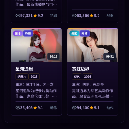
作品。最新热播剧与电影
片单推荐，高清画质流畅
播放，每日更新不错过精
97,331
9.2
63,366
9.2
犯罪
战争
彩剧情。本片围绕人物抉
择与情节张力展开，节奏
紧凑，值得加...
日本
美国
热播
完结
99:18
99:51
星河追缉
霓虹边界
纪录片
2025
综艺
2026
主演：
易烊千玺、朱一龙
主演：
胡歌、黄渤 等
等
星河追缉为纪录片类动作
霓虹边界为综艺类动作作
作品。家庭伦理与都市励
品。聚合亚洲影视热播内
志题材丰富，高清免费在
容，高清免费在线观看，
线播放，适合全年龄段观
适合手机与电脑一站式追
38,405
9.1
94,400
9.1
动作
动作
众。本片围绕人物抉择与
剧。本片围绕人物抉择与
情节张力展开，节奏紧
情节张力展开，节奏紧
凑，值得加入片...
凑，值得加入片...