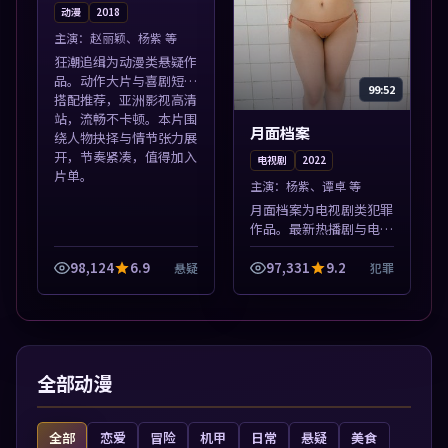
动漫
2018
主演：
赵丽颖、杨紫 等
狂潮追缉为动漫类悬疑作
品。动作大片与喜剧短片
99:52
搭配推荐，亚洲影视高清
站，流畅不卡顿。本片围
月面档案
绕人物抉择与情节张力展
开，节奏紧凑，值得加入
电视剧
2022
片单。
主演：
杨紫、谭卓 等
月面档案为电视剧类犯罪
作品。最新热播剧与电影
片单推荐，高清画质流畅
播放，每日更新不错过精
98,124
6.9
97,331
9.2
悬疑
犯罪
彩剧情。本片围绕人物抉
择与情节张力展开，节奏
紧凑，值得加...
全部动漫
全部
恋爱
冒险
机甲
日常
悬疑
美食