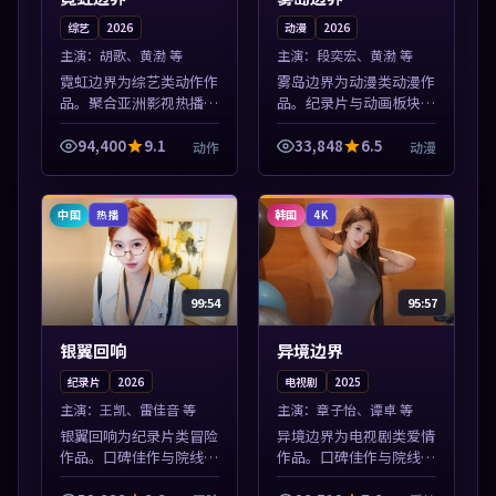
综艺
2026
动漫
2026
主演：
胡歌、黄渤 等
主演：
段奕宏、黄渤 等
霓虹边界为综艺类动作作
雾岛边界为动漫类动漫作
品。聚合亚洲影视热播内
品。纪录片与动画板块同
容，高清免费在线观看，
步更新，亚洲影视一站式
适合手机与电脑一站式追
导览，支持关键词检索片
94,400
9.1
33,848
6.5
动作
动漫
剧。本片围绕人物抉择与
库。本片围绕人物抉择与
情节张力展开，节奏紧
情节张力展开，节奏紧
凑，值得加入片...
凑，值得加入片...
中国
韩国
热播
4K
99:54
95:57
银翼回响
异境边界
纪录片
2026
电视剧
2025
主演：
王凯、雷佳音 等
主演：
章子怡、谭卓 等
银翼回响为纪录片类冒险
异境边界为电视剧类爱情
作品。口碑佳作与院线热
作品。口碑佳作与院线热
映精选，高清免费在线资
映精选，高清免费在线资