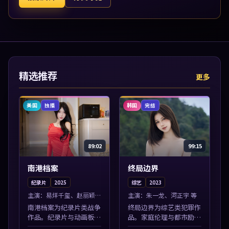
精选推荐
更多
美国
韩国
独播
完结
89:02
99:15
南港档案
终局边界
纪录片
2025
综艺
2023
主演：
易烊千玺、赵丽颖
主演：
朱一龙、河正宇 等
等
南港档案为纪录片类战争
终局边界为综艺类犯罪作
作品。纪录片与动画板块
品。家庭伦理与都市励志
同步更新，亚洲影视一站
题材丰富，高清免费在线