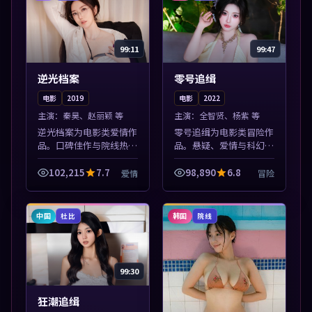
99:11
99:47
逆光档案
零号追缉
电影
2019
电影
2022
主演：
秦昊、赵丽颖 等
主演：
全智贤、杨紫 等
逆光档案为电影类爱情作
零号追缉为电影类冒险作
品。口碑佳作与院线热映
品。悬疑、爱情与科幻类
精选，高清免费在线资
型齐全，热播榜单实时刷
源，多端适配随时观看。
新，沉浸式观影体验。本
102,215
7.7
98,890
6.8
爱情
冒险
本片围绕人物抉择与情节
片围绕人物抉择与情节张
张力展开，节奏紧凑，值
力展开，节奏紧凑，值得
得加入片单。
加入片单。
中国
韩国
杜比
院线
99:30
狂潮追缉