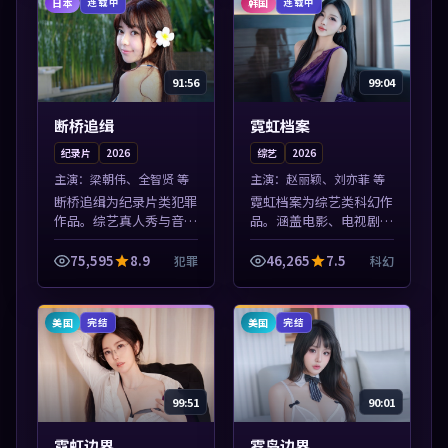
日本
韩国
连载中
连载中
91:56
99:04
断桥追缉
霓虹档案
纪录片
2026
综艺
2026
主演：
梁朝伟、全智贤 等
主演：
赵丽颖、刘亦菲 等
断桥追缉为纪录片类犯罪
霓虹档案为综艺类科幻作
作品。综艺真人秀与音乐
品。涵盖电影、电视剧与
现场收录，亚洲影视平台
综艺节目，国产精品与海
每日上新，轻松发现好
外佳作并陈，免费在线点
75,595
8.9
46,265
7.5
犯罪
科幻
片。本片围绕人物抉择与
播。本片围绕人物抉择与
情节张力展开，节奏紧
情节张力展开，节奏紧
凑，值得加入片单...
凑，值得加入片...
美国
美国
完结
完结
99:51
90:01
霓虹边界
雾岛边界