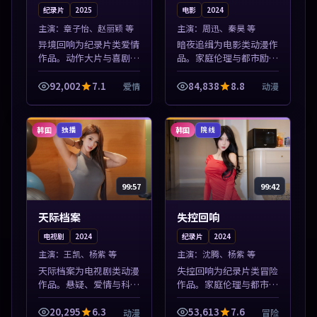
纪录片
2025
电影
2024
主演：
章子怡、赵丽颖 等
主演：
周迅、秦昊 等
异境回响为纪录片类爱情
暗夜追缉为电影类动漫作
作品。动作大片与喜剧短
品。家庭伦理与都市励志
片搭配推荐，亚洲影视高
题材丰富，高清免费在线
清站，流畅不卡顿。本片
播放，适合全年龄段观
92,002
7.1
84,838
8.8
爱情
动漫
围绕人物抉择与情节张力
众。本片围绕人物抉择与
展开，节奏紧凑，值得加
情节张力展开，节奏紧
入片单。
凑，值得加入片单...
韩国
韩国
独播
院线
99:57
99:42
天际档案
失控回响
电视剧
2024
纪录片
2024
主演：
王凯、杨紫 等
主演：
沈腾、杨紫 等
天际档案为电视剧类动漫
失控回响为纪录片类冒险
作品。悬疑、爱情与科幻
作品。家庭伦理与都市励
类型齐全，热播榜单实时
志题材丰富，高清免费在
刷新，沉浸式观影体验。
线播放，适合全年龄段观
20,295
6.3
53,613
7.6
动漫
冒险