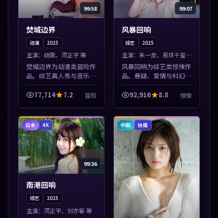
99:58
99:07
焚城边界
风暴回响
动漫
2025
综艺
2025
主演：
胡歌、河正宇 等
主演：
朱一龙、易烊千玺
等
焚城边界为动漫类冒险作
风暴回响为综艺类惊悚作
品。综艺真人秀与音乐现
品。悬疑、爱情与科幻类
场收录，亚洲影视平台每
型齐全，热播榜单实时刷
日上新，轻松发现好片。
新，沉浸式观影体验。本
77,714
7.2
92,916
8.8
冒险
惊悚
本片围绕人物抉择与情节
片围绕人物抉择与情节张
张力展开，节奏紧凑，值
力展开，节奏紧凑，值得
得加入片单。
加入片单。
日本
中国
4K
独播
99:36
南港回响
综艺
2025
主演：
河正宇、刘亦菲 等