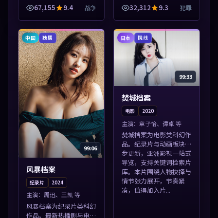
式导览，支持关键词检索
播放，适合全年龄段观
67,155
9.4
32,312
9.3
战争
犯罪
片库。本片围绕人物抉择
众。本片围绕人物抉择与
与情节张力展开，节奏紧
情节张力展开，节奏紧
凑，值得加入...
凑，值得加入片单...
中国
日本
独播
院线
99:33
焚城档案
电影
2020
主演：
章子怡、谭卓 等
焚城档案为电影类科幻作
品。纪录片与动画板块同
99:06
步更新，亚洲影视一站式
导览，支持关键词检索片
风暴档案
库。本片围绕人物抉择与
情节张力展开，节奏紧
纪录片
2024
凑，值得加入片...
主演：
周迅、王凯 等
风暴档案为纪录片类科幻
作品。最新热播剧与电影