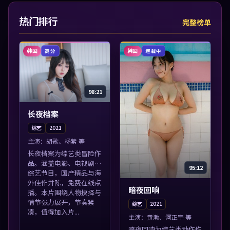
热门排行
完整榜单
韩国
韩国
高分
连载中
98:21
长夜档案
综艺
2021
主演：
胡歌、杨紫 等
长夜档案为综艺类冒险作
品。涵盖电影、电视剧与
95:12
综艺节目，国产精品与海
外佳作并陈，免费在线点
暗夜回响
播。本片围绕人物抉择与
情节张力展开，节奏紧
综艺
2021
凑，值得加入片...
主演：
黄渤、河正宇 等
暗夜回响为综艺类动作作