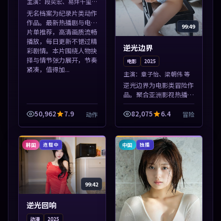
主演：
段奕宏、易烊千玺
等
无名档案为纪录片类动作
作品。最新热播剧与电影
99:49
片单推荐，高清画质流畅
播放，每日更新不错过精
逆光边界
彩剧情。本片围绕人物抉
择与情节张力展开，节奏
电影
2025
紧凑，值得加...
主演：
章子怡、梁朝伟 等
逆光边界为电影类冒险作
品。聚合亚洲影视热播内
容，高清免费在线观看，
适合手机与电脑一站式追
50,962
7.9
82,075
6.4
动作
冒险
剧。本片围绕人物抉择与
情节张力展开，节奏紧
凑，值得加入片...
韩国
中国
连载中
独播
99:42
逆光回响
动漫
2025