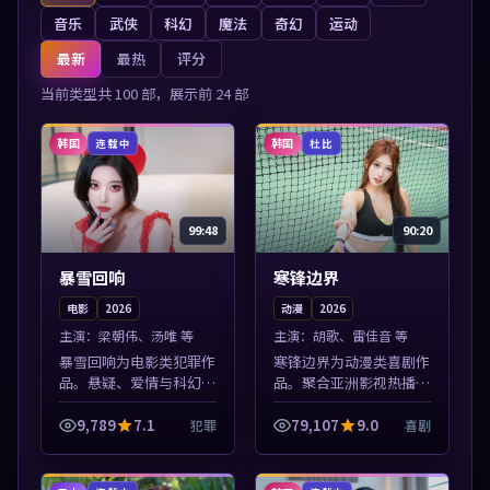
音乐
武侠
科幻
魔法
奇幻
运动
最新
最热
评分
当前类型共
100
部，展示前
24
部
韩国
韩国
连载中
杜比
99:48
90:20
暴雪回响
寒锋边界
电影
2026
动漫
2026
主演：
梁朝伟、汤唯 等
主演：
胡歌、雷佳音 等
暴雪回响为电影类犯罪作
寒锋边界为动漫类喜剧作
品。悬疑、爱情与科幻类
品。聚合亚洲影视热播内
型齐全，热播榜单实时刷
容，高清免费在线观看，
新，沉浸式观影体验。本
适合手机与电脑一站式追
9,789
7.1
79,107
9.0
犯罪
喜剧
片围绕人物抉择与情节张
剧。本片围绕人物抉择与
力展开，节奏紧凑，值得
情节张力展开，节奏紧
加入片单。
凑，值得加入片...