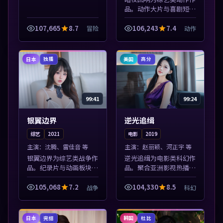
品。动作大片与喜剧短片
搭配推荐，亚洲影视高清
站，流畅不卡顿。本片围
107,665
8.7
106,243
7.4
冒险
动作
绕人物抉择与情节张力展
开，节奏紧凑，值得加入
片单。
日本
美国
独播
高分
99:41
99:24
银翼边界
逆光追缉
综艺
2021
电影
2019
主演：
沈腾、雷佳音 等
主演：
赵丽颖、河正宇 等
银翼边界为综艺类战争作
逆光追缉为电影类科幻作
品。纪录片与动画板块同
品。聚合亚洲影视热播内
步更新，亚洲影视一站式
容，高清免费在线观看，
导览，支持关键词检索片
适合手机与电脑一站式追
105,068
7.2
104,330
8.5
战争
科幻
库。本片围绕人物抉择与
剧。本片围绕人物抉择与
情节张力展开，节奏紧
情节张力展开，节奏紧
凑，值得加入片...
凑，值得加入片...
日本
韩国
完结
杜比